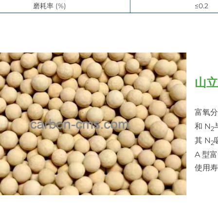
磨耗率 (%)
≤0.2
山
富氧分
和 N
2
其 N
2
A 型
使用