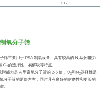
≤0.2
立制氧分子筛
子筛主要用于 PSA 制氧设备，具有较高的 N
吸附能力
2
与 O
的选择性、易解吸等特点。
2
吸附能力是 A 型富氧分子筛的 2-3 倍，O
和N
选择性是
2
2
富氧分子筛的两倍左右，同时具有良好的耐磨性和更长的
寿命。