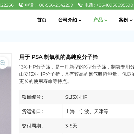
022266
电话 : +86-566-2042299
电话 : +86-18956695590
首页
公司介绍
产品
案例
用于 PSA 制氧机的高纯度分子筛
13X-HP分子筛，是一种新型的X型分子筛，制氧专用
山立13X-HP分子筛，具有较高的氮气吸附容量、优
更长的使用寿命等特点。
项目编号 :
SL13X-HP
货运港口 :
上海、宁波、天津等
交付周期 :
3-5天