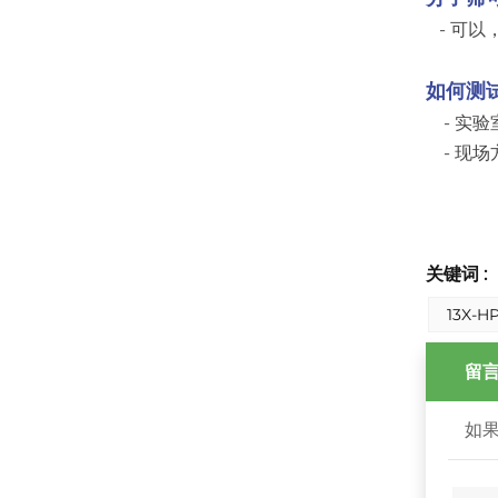
- 可以
如何测
- 实验
- 现场
关键词 :
13X-
留
如