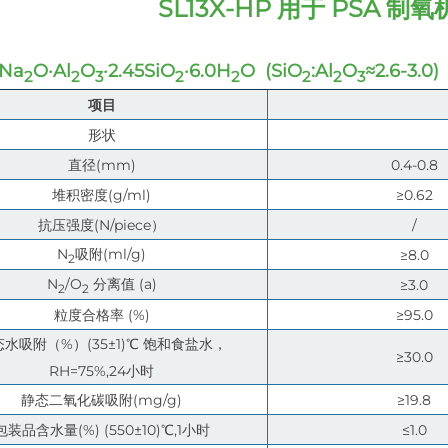
SL13X-HP
用于 PSA 制
Na
O·Al
O
·2.45SiO
·6.0H
O (SiO
:Al
O
≈2.6-3.0)
2
2
3
2
2
2
2
3
项目
形状
直径(mm)
0.4-0.8
堆积密度(g/ml)
≥0.62
抗压强度(N/piece）
/
N
吸附(ml/g)
≥8.0
2
N
/O
分离值 (a)
≥3.0
2
2
粒度合格率 (%)
≥95.0
水吸附（%）(35±1)℃ 饱和食盐水，
≥30.0
RH=75%,24小时
静态二氧化碳吸附(mg/g)
≥19.8
包装品含水量(%) (550±10)℃,1小时
≤1.0