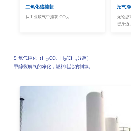
二氧化碳捕获
沼气净
从工业废气中捕获 CO
。
无论您需
2
您身边
5. 氢气纯化（H
CO、H
/CH
分离）
2/
2
4
甲醇裂解气的净化，燃料电池的制氢。