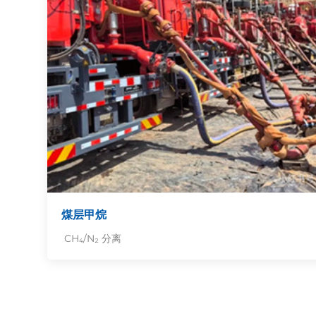
煤层甲烷
CH₄/N₂ 分离