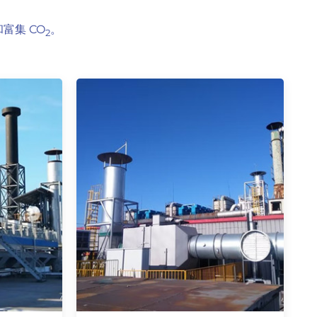
富集 CO
。
2