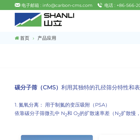
电子邮箱 : info@carbon-cms.com
电话 : +86-566-2
首页
产品应用
碳分子筛（CMS）
利用其独特的孔径筛分特性和
1. 氮氧分离： 用于制氮的变压吸附（PSA）
依靠碳分子筛微孔中 N
和 O
的扩散速率差（N
扩散慢
2
2
2