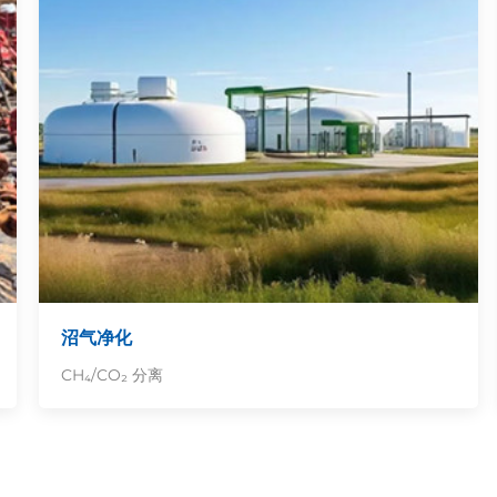
沼气净化
CH₄/CO₂ 分离