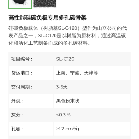
高性能硅碳负极专用多孔碳骨架
SL-C120
硅碳负极载体（树脂基
）型作为山立公司的代
表产品之一，
SL-C120
是以树脂为原材料，通过高温碳
化和活化工艺制备而成的多孔碳材料。
项目编号 :
SL-C120
货运港口 :
上海、宁波、天津等
交付周期 :
3-5天
外观 :
黑色粉末状
灰分 :
<0.3 %
孔容 :
≥1.2 cm³/g