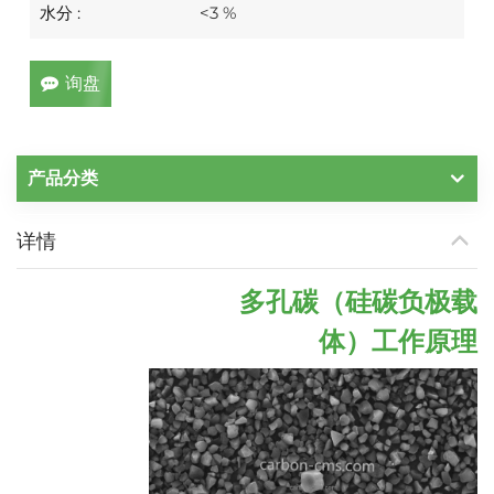
水分 :
<3 %
询盘
产品分类
详情
多孔碳（硅碳负极载
体）
工作原理