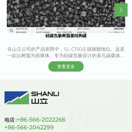
硅碳负极树脂基结构碳
在山立公司的产品矩阵中，SL-C150占据旗舰地位。这是
一款以树脂为前驱体、专为硅碳负极设计的多孔碳载体。
通过高温碳化工艺，树脂的有机结构被完整转化为碳骨
查看更多
架；再经活化处理，骨架上均匀发育出纳米级孔道。最终
得到的SL-C150具备典型的多孔碳特征：高比表面、可调
孔容与良好导电性。树脂原料的高纯度与工艺的精准控
制，共同保障了该产品的稳定性能。
+86-566-2022266
电话 :
+86-566-2042299