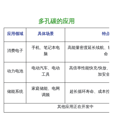
多孔碳的应用
应用领域
具体场景
特点
手机、笔记本电
高能量密度延长续航、轻
消费电子
脑
命
电动汽车、电动
高倍率性能快充
/快放、
动力电池
工具
加安全
家庭储能、电网
储能系统
超长循环寿命、成本控
调频
其他应用正在开发中