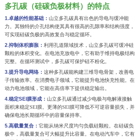
多孔碳（硅碳负极材料）的特点
1.卓越的性能基础：
山立多孔碳具有出色的导电与缓冲能
力。其独特的介孔结构使其具有很高的孔隙率和结构强度，
可实现硅碳负极的高效复合与稳定循环。
2.抑制体积膨胀：
利用孔道限域技术，山立多孔碳可缓冲硅
颗粒的体积变化。在电池充放电中，它有助于维持电极结构
完整。在循环测试中，多孔碳可保护硅不粉化。
3.提升导电网络：
这种多孔碳能构建三维导电骨架，改善电
子传输效率。在消费电子领域，它能提升电池快充性能。在
动力电池领域，它能在高倍率下提供稳定输出。
4.稳定SEI膜形成：
山立多孔碳通过减少电极与电解液接触
面积来稳定
SEI
膜。更薄的
SEI
膜可降低不可逆容量损失，并
确保电池长期循环中的容量保持率。
5.高载量复合：
它能从纳米尺度均匀负载硅颗粒。在硅碳负
极中，高载量复合可大幅提升比容量。在电动汽车中，它有