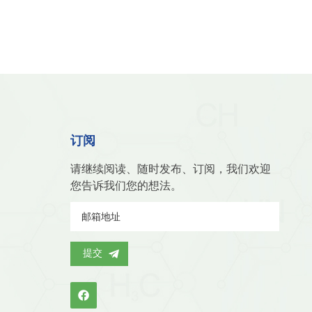
气中的水分、微量油雾和颗粒杂质，保护昂贵的膜电极
，耐酸碱腐蚀，对硫化物、氯化物等毒化物质耐受性
燃料电池重整器中，活性氧化铝基催化剂促进CO优先
出风险，符合环保标准。 5.机械强度高：球形颗粒表
，将CO浓度降至10ppm以下，防止催化剂中毒。这
度大，吸水后不胀不裂，能保持原状，便于填充反应器
性简化了系统设计，提高了可靠性。 5. 氢能基础
核心干燥单元 加氢站是氢能交通的关键节点，活性
气的品质达到SAE J2719等国际标准。 在加氢站
中，活性氧化铝干燥器深度去除水分，防止冰堵和腐
耐受频繁的压力循环（35-70MPa），而特殊的表面
订阅
吸附多种杂质。一些先进加氢站采用活性氧化铝膜分离
升氢气回收率。随着全球加氢网络扩张，这一应用需求
请继续阅读、随时发布、订阅，我们欢迎
活性氧化铝这一“传统”材料，正通过持续创新在氢
您告诉我们您的想法。
领域焕发新生，为全球能源转型提供坚实支撑。选择适合
品，已成为氢能系统设计与优化的关键考量之一。
，请访问www.carbon-cms.cn。
提交