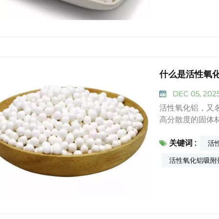
上。活性氧化铝
性和使用寿命。
率。目前，超过
2. 氢气纯化
用至关重要，微
燥的首选吸附剂
气时展现出独特
什么是活性氧
而几乎不吸附氢
DEC 05, 202
氢装置中，活性
整套系统寿命。
活性氧化铝，又
储氢材料开发：
高分散度的固体材
要方向，活性氧
般为白色粉末或白色
纳米活性氧化铝
关键词 :
2050℃，沸点 
活
物）的储氢动力
具有发达的孔隙结
活性氧化铝吸附
道；防止储氢颗
应提供了大量的活
复合材料的吸放氢
物等具有强吸附能
氢系统提供了新
比），露点可达 
质子交换膜燃料
稳定性好：在 8
其中承担多重净
数低，适用于高温