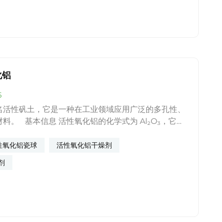
的多孔结构提供了理想的分散平台，显著提高催化剂活
其表面酸性位点还能促进水煤气变换反应，提升氢气产
70%的工业制氢装置使用活性氧化铝基催化剂载体。
过程：高效吸附干燥介质 氢气纯化对燃料电池等应
量水分会严重影响系统性能。活性氧化铝是氢气深度干
。 相比硅胶和分子筛，活性氧化铝在干燥高流速氢
优势：机械强度高，抗压抗磨损；对水分子有强亲和力
化铝
气；可反复再生使用数千次。现代变压吸附（PSA）制
5
氧化铝作为前置干燥层，保护后续分子筛吸附剂，延长
其低能耗再生特性也符合氢能产业降本需求。 3.
名活性矾土，它是一种在工业领域应用广泛的多孔性、
复合储氢体系的关键组分 固态储氢是氢能应用的重
料。 基本信息 活性氧化铝的化学式为 Al₂O₃，它一
化铝在新型复合储氢材料中表现亮眼。 研究显示，
球状多孔性颗粒，密度 3.9-4.0g/cm³，熔点
作为添加剂，可显著改善金属氢化物（如镁基、硼氢化
2980℃，不溶于水和乙醇。 性能特点 1.比表面积大：
性氧化铝瓷球
活性氧化铝干燥剂
学性能。其作用机制包括：提供氢原子扩散的快速通
构，比表面积可达 200-400㎡/g，为吸附和催化反
剂
粒团聚；降低氢的解吸温度。这种“纳米限域”效应使得
性位点。 2.吸附性能强：对水蒸气、气体及有机化合
速率提高数倍，工作温度降低50-100°C，为车载储
力，对水蒸气的吸附容量可达 20%-30%（重量
可能。 4. 燃料电池系统：气体净化的守护者
- 70℃，是压缩空气等气体深度干燥的首选材料。 3.热
电池（PEMFC）对氢气纯度要求极高，活性氧化铝在
00℃以下的高温环境中仍能保持结构稳定，热膨胀系
化任务。 燃料电池进气管路中，活性氧化铝过滤
催化或再生工艺。 4.化学稳定性高：在 pH4-9 范围