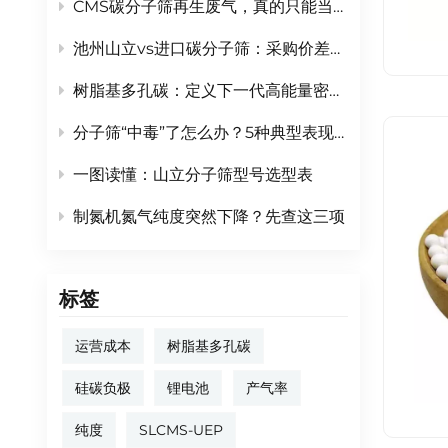
CMS碳分子筛再生废气，真的只能当“废”气排掉吗？
池州山立vs进口碳分子筛：采购价差30%，5年综合运营成本谁更低？
树脂基多孔碳：定义下一代高能量密度电池的“骨架”材料
分子筛“中毒”了怎么办？5种典型表现及抢救方法
一图读懂：山立分子筛型号选型表
制氮机氮气纯度突然下降？先查这三项
标签
运营成本
树脂基多孔碳
硅碳负极
锂电池
产气率
纯度
SLCMS-UEP