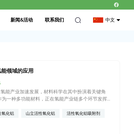
新闻&活动
联系我们
中文
中文
英语
氢能领域的应用
6
产业加速发展，材料科学在其中扮演着关键角
作为一种多功能材料，正在氢能产业链多个环节发挥不
 1.氢气制备环节：重整反应的高效催化剂载体
高比表面积、优异的孔结构及热稳定性，成为蒸汽重
性氧化铝
山立活性氧化铝
活性氧化铝吸附剂
化剂的关键载体。 在天然气、甲醇等碳氢化合物转
中，镍基或其他贵金属催化剂需要均匀分散在稳定载体