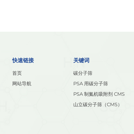
器可同时去除氢
内化学性质稳定
组件。此外，在
高，且无重金属溶
氧化（PROX）
面光滑，机械强
种“一材多用”特
并减少压降。 想要了解更多活性氧化铝信息，请浏览www.carbon-
设施：加氢站的
cms.cn网站。
氧化铝确保加注氢
压缩和冷却过程
蚀。其高强度特性
快速链接
关键词
改性处理可同时
技术，进一步提
首页
碳分子筛
正快速增长。 
能这一“新兴”
网站导航
PSA 用碳分子筛
的活性氧化铝产
PSA 制氮机吸附剂 CMS
更多活性氧化铝信息
山立碳分子筛（CMS）