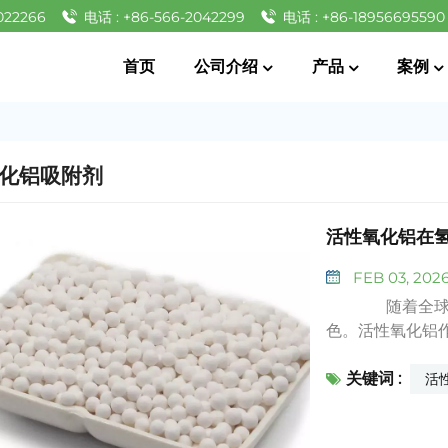
022266
电话 : +86-566-2042299
电话 : +86-18956695590
首页
公司介绍
产品
案例
化铝吸附剂
活性氧化铝在
FEB 03, 202
随着全球氢能
色。活性氧化铝
可替代的作用。
关键词 :
活性氧化铝因其
活
整制氢工艺中催
化为氢气的过程