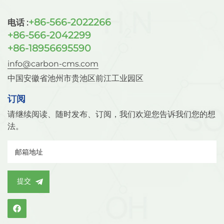
要集中在氟化物的去除、颜色及气味的消除、磷酸盐的去
除。 3.气体干燥方面的应用 由于活性氧化铝和水有很强
+86-566-2022266
电话 :
的亲合力，因此它对气体中水份的干燥能力是非常强的，
+86-566-2042299
它可以干燥乙炔、氢气、氧气、空气、氮气等二十余种气
+86-18956695590
体。 4.在液体干燥方面的应用 液体干燥较气体干燥要复
info@carbon-cms.com
杂得多，而且对干燥剂的要求也相对较高。首先，液体与
吸附剂接触时，液体各组分之间及液体与氧吸附剂之间不
中国安徽省池州市贵池区前江工业园区
能发生化学反应，其次干燥液体的吸附的物质在再生时能
够被冲刷掉。目前证明可以被氧化铝干燥的液体有共香烃
订阅
类、高分子烯烃类、汽油、煤油等。 若你对我们的产品感
请继续阅读、随时发布、订阅，我们欢迎您告诉我们您的想
兴趣并想了解更多详情，可点击访问 www.carbon-
法。
cms.cn。
提交