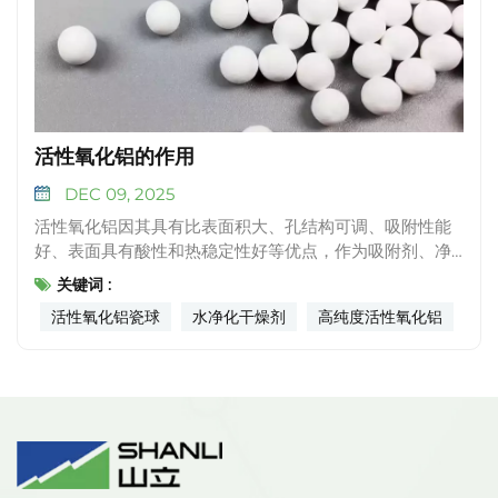
活性氧化铝的作用
DEC 09, 2025
活性氧化铝因其具有比表面积大、孔结构可调、吸附性能
好、表面具有酸性和热稳定性好等优点，作为吸附剂、净
水剂、催化剂及催化剂载体等，广泛应用于医药、化工、
关键词 :
冶金、水质净化、化学分析、废气治理等领域，特别是在
活性氧化铝瓷球
水净化干燥剂
高纯度活性氧化铝
石油加氢裂化、加氢精制、加氢重整、脱氢反应及汽车尾
气净化等反应过程中发挥着重要作用。 1.活性氧化铝在吸
附领域的应用 用作吸附剂，是活性氧化铝的主要用途之
一，这主要是由于其本身具有比表面积大、孔隙结构合
理、物理性能好，化学稳定性好等许多有利因素。其重要
的工业应用包括干燥气体、干燥液体、净化处理水、石油
工业的选择吸附等。 2.在水质净化方面的应用 活性氧化
铝在水质净化领域的发展是非常迅速的，对水质的处理主