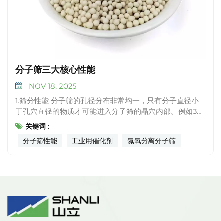
分子筛三大核心性能
NOV 18, 2025
1.筛分性能 分子筛的孔径分布非常均一，只有分子直径小
于孔穴直径的物质才可能进入分子筛的晶穴内部。例如3A
分子筛的孔径约0.3纳米，仅允许水分子（直径约0.27纳
关键词 :
米）通过，而排斥更大的分子（如丙烷，直径约0.43纳
分子筛性能
工业用催化剂
氮氧分离分子筛
米）；5A分子筛的孔径约0.5纳米，可用于分离氧气（0.34
纳米）和氮气（0.36纳米）。这种精准的“分子筛选”能力
使其成为分离纯化的关键材料。 2.吸附性能 即使分子直
径小于孔径，分子筛也会通过孔道表面的范德华力或氢
键，优先吸附极性分子（如水、二氧化碳）、不饱和分子
（如烯烃），进一步提升筛分精度。例如碳分子筛制氮，
就是通过优先吸附氧气（极性略强），实现氮气的高效分
离。​翻译为英文 3.催化性能 分子筛的孔道结构为化学反