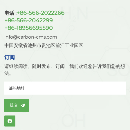
应提供了“微型反应器”，其表面的酸性位点（由铝氧四面
体的负电荷与阳离子平衡产生）可催化正碳离子型反应。
+86-566-2022266
电话 :
例如，Y型分子筛作为石油裂化催化剂，能将重质油裂解为
+86-566-2042299
汽油等轻质燃料，目前是石油炼制工业中用量最大的催化
+86-18956695590
剂之一。 如有任何兴趣或疑问，欢迎访问我们的网站：
info@carbon-cms.com
www.carbon-cms.cn。
中国安徽省池州市贵池区前江工业园区
订阅
请继续阅读、随时发布、订阅，我们欢迎您告诉我们您的想
法。
提交