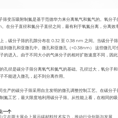
变压吸附制氮是基于范德华力来分离氧气和氮气的。氧分子的动
4nm。在分子直径和氮分子直径之间，最有利于氧氮分离，分离效
碳分子筛的孔隙分布在 0.32 至 0.38 nm 之间。当碳
送到微孔和亚微孔中。微孔和亚微孔（<0.38nm） 这些微
子的进入。由于不同大小的气体分子的相对扩散速度不同，因此
孔径是碳分子筛分离氧气和氮气的基础。孔径过大，氧分子和
子不能进入微孔，起不到分离作用。
生产的碳分子筛采用自主发明的微孔调整控制工艺。在碳分子筛
制氮工艺，最大限度地利用碳分子筛。从性能上看，在相同的吸
上一个
山立在两大展会上展示碳材料技术实力，推动行业创新与发展