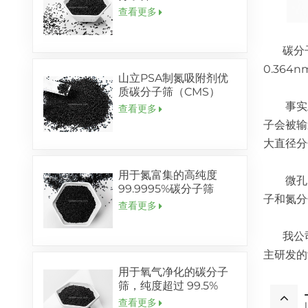
查看更多
碳分子筛
0.36
山立PSA制氮吸附剂优
质碳分子筛（CMS）
事实上，
查看更多
子会被输
大直径分
用于氮富集的高纯度
微孔的
99.9995%碳分子筛
子和氮分
查看更多
我公司
主研发的
用于氧气净化的碳分子
筛，纯度超过 99.5%
查看更多