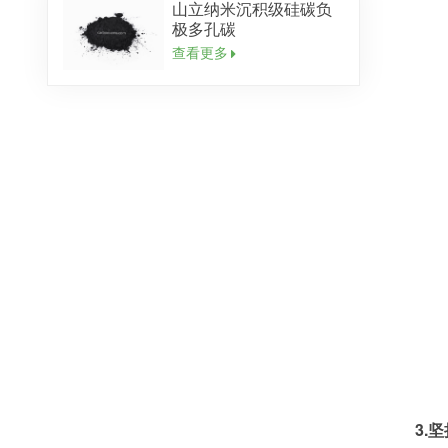
山立纳米沉积级硅碳负
极多孔碳
查看更多
3.
坚