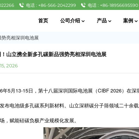
022266
电话 : +86-566-2042299
电话 : +86-18956695590
首页
公司介绍
产品
案例
强势亮相深圳电池展
圈！山立携全新多孔碳新品强势亮相深圳电池展
5, 2026
026年5月13-15日，第十八届深圳国际电池展（CIBF 202
发布电池级多孔碳系列新材料
。
山立
深耕碳分子筛领域
二
十余载
场，赋能硅碳负极产业规模化发展。