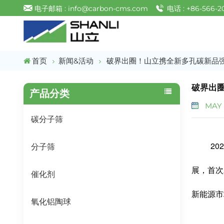
电子邮箱 : info@carbon-cms.com
电话 : +86-566-2
首页
新闻&活动
破界出圈！山立携全新多孔碳新品
破界出
产品分类
MAY 1
碳分子筛
2
分子筛
展，
首次
催化剂
新能源市
氧化铝陶球