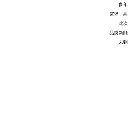
多年
需求，高
此次
品类新能
未到