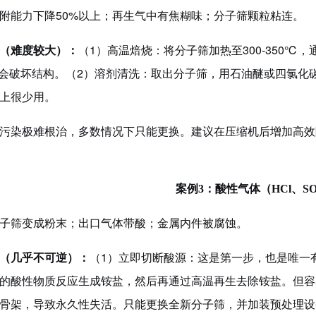
附能力下降
50%以上；再生气中有焦糊味；分子筛颗粒粘连。
（难度较大）：
（
1
）
高温焙烧：将分子筛加热至
300-350
℃会破坏结构。
（
2
）
溶剂清洗：取出分子筛，用石油醚或四氯化
上很少用。
污染极难根治，多数情况下只能更换。建议在压缩机后增加高效
案例
3：酸性气体（HCl、SO
子筛变成粉末；出口气体带酸；金属内件被腐蚀。
（几乎不可逆）：
（
1
）
立即切断酸源：这是第一步，也是唯一
的酸性物质反应生成铵盐，然后再通过高温再生去除铵盐。但容
骨架，导致永久性失活。只能更换全新分子筛，并加装预处理设