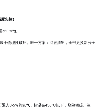
温度失控）
至<50m²/g。
属于物理性破坏。唯一方案：彻底清出，全部更换新分子
可通入
3-5%的氧气，控温在450℃以下，烧除积碳。注