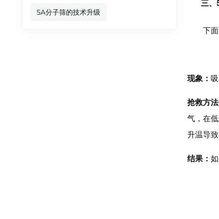
三
、
5A分子筛的技术升级
下面
现象：
吸
抢救方法
气，在低
升温导致
结果：
如