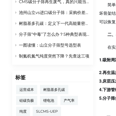
CMS碳分子筛再生废气，真的只能当“废”气排掉吗？
简单
坏骨架结
池州山立vs进口碳分子筛：采购价差30%，5年综合运营成本谁更低？
可以恢复
树脂基多孔碳：定义下一代高能量密度电池的“骨架”材料
二
分子筛“中毒”了怎么办？5种典型表现及抢救方法
、
一图读懂：山立分子筛型号选型表
在实
制氮机氮气纯度突然下降？先查这三项
1.
吸附周
2.
再生温
标签
3.
床层压
4.
下游管
运营成本
树脂基多孔碳
5.
分子筛
硅碳负极
锂电池
产气率
纯度
SLCMS-UEP