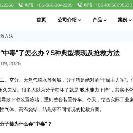
022266
电话 : +86-566-2042299
电话 : +86-18956695590
首页
公司介绍
产品
案例
抢救方法
“中毒”了怎么办？5种典型表现及抢救方法
09, 2026
工、空分、天然气脱水等领域，分子筛是绝对的
“干燥主力军”
”永久失
。很多人以为分子筛坏了就是“吸水能力下降”，其实不
活
则导致下游装置冻堵，重则整套装置停车。今天，结合实际工业
性气体、高温烧结、结焦等不同情况的抢救方案。
分子筛为什么会
“中毒”
？