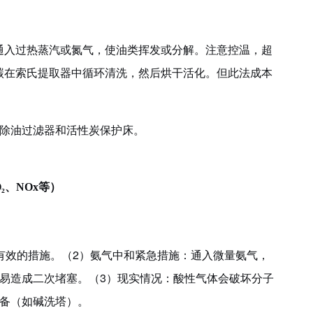
℃，通入过热蒸汽或氮气，使油类挥发或分解。注意控温，超
碳在索氏提取器中循环清洗，然后烘干活化。但此法成本
除油过滤器和活性炭保护床。
₂、NOx等）
有效的措施。
（
2
）
氨气中和紧急措施：通入微量氨气，
易造成二次堵塞。
（
3
）
现实情况：酸性气体会破坏分子
备（如碱洗塔）。