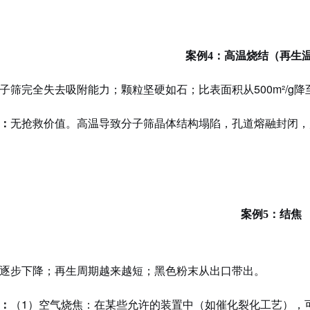
案例
4：高温烧结（再生
子筛完全失去吸附能力；颗粒坚硬如石；比表面积从
500m²/g降
：
无抢救价值。高温导致分子筛晶体结构塌陷，孔道熔融封闭，
案例
5：结焦
逐步下降；再生周期越来越短；黑色粉末从出口带出。
：
（
1
）
空气烧焦：在某些允许的装置中（如催化裂化工艺），