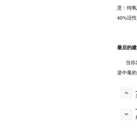
意：纯氧
40%活
最后的建
当你发
逆中毒的