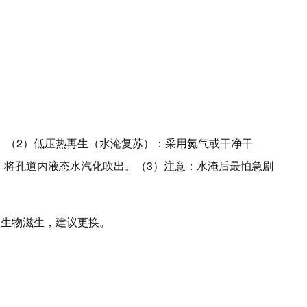
。
（
2
）
低压热再生（水淹复苏）：采用氮气或干净干
小时，将孔道内液态水汽化吹出。
（
3
）
注意：水淹后最怕急剧
微生物滋生，建议更换。