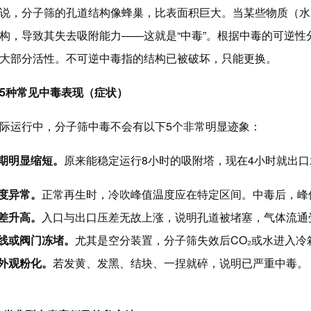
说，分子筛的孔道结构像蜂巢，比表面积巨大。当某些物质（水
构，导致其失去吸附能力
——这就是“中毒”。根据中毒的可逆性
大部分活性。不可逆中毒
指的
结构已被破坏，只能更换。
5种常见中毒表现（症状）
际运行中，分子筛中毒不会
有
以下
5个非常明显迹象：
期明显缩短
。
原来能稳定运行
8小时的吸附塔，现在4小时就出口
度异常
。
正常再生时，冷吹峰值温度应在特定区间。中毒后，峰
差升高
。
入口与出口压差无故上涨，说明孔道被堵塞，气体流通
线或阀门冻堵
。
尤其是空分装置，分子筛失效后
CO₂或水进入
外观粉化
。
若发黄、发黑、结块、一捏就碎，说明已严重中毒。