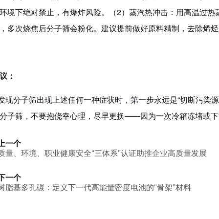
环境下绝对禁止，有爆炸风险。
（
2
）
蒸汽热冲
用高温过热
击：
性，多次烧焦后分子筛会粉化。建议提前做好原料精制，去除烯烃
议：
现分子筛出现上述任何一种症状时，第一步永远是
“切断污染源
分子筛，不要抱侥幸心理，尽早更换——因为一次冷箱冻堵或下
上一个
质量、环境、职业健康安全“三体系”认证助推企业高质量发展
下一个
树脂基多孔碳：定义下一代高能量密度电池的“骨架”材料