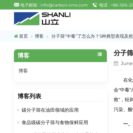
电子邮箱 : info@carbon-cms.com
电话 : +86-566-2
首页
博客
分子筛“中毒”了怎么办？5种典型表现及
分子筛
博客
June 
博客
在化
会“中毒
博客列表
救”，轻
污染、酸
碳分子筛在油田领域的应用
食品级碳分子筛与食物保鲜应用
一、