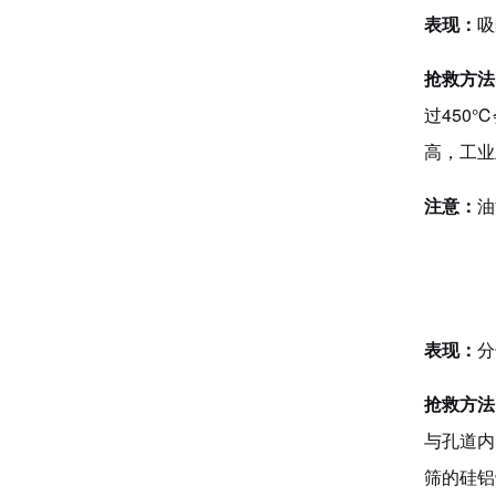
表现：
吸
抢救方法
过450
高，工业
注意
：
油
表现：
分
抢救方法
与孔道内
筛的硅铝