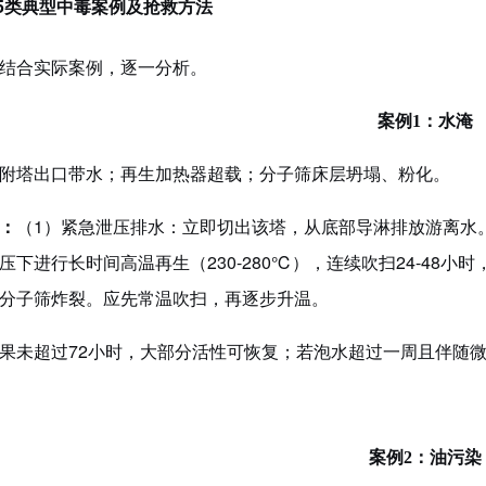
5类典型中毒案例及抢救方法
结合实际案例，逐一分析。
案例
1：水淹
附塔出口带水；再生加热器超载；分子筛床层坍塌、粉化。
：
（1）紧急泄压排水：立即切出该塔，从底部导淋排放游离水
压下进行长时间高温再生（
230-280℃），连续吹扫24-48
分子筛炸裂。应先常温吹扫，再逐步升温。
果未超过
72小时，大部分活性可恢复；若泡水超过一周且伴随
案例
2：油污染