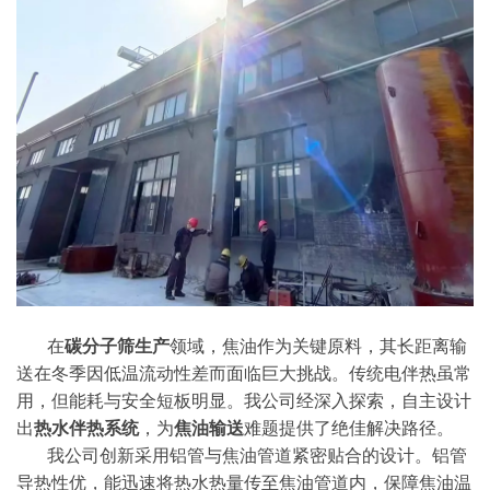
在
碳分子筛生产
领域，焦油作为关键原料，其长距离输
送在冬季因低温流动性差而面临巨大挑战。传统电伴热虽常
用，但能耗与安全短板明显。我公司经深入探索，自主设计
出
热水伴热系统
，为
焦油输送
难题提供了绝佳解决路径。
我公司创新采用铝管与焦油管道紧密贴合的设计。铝管
导热性优，能迅速将热水热量传至焦油管道内，保障焦油温